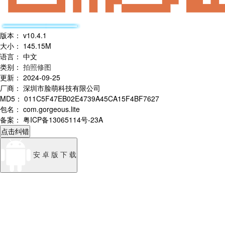
版本
：
v10.4.1
大小
：
145.15M
语言
：
中文
类别
：
拍照修图
更新
：
2024-09-25
厂商
：
深圳市脸萌科技有限公司
MD5
：
011C5F47EB02E4739A45CA15F4BF7627
包名
：
com.gorgeous.lite
备案
：
粤ICP备13065114号-23A
点击纠错
安 卓 版 下 载