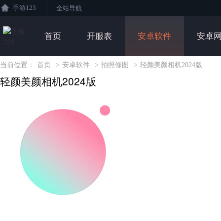
手游123
全站导航
首页
开服表
安卓软件
安卓
当前位置：
首页
>
安卓软件
>
拍照修图
>
轻颜美颜相机2024版
轻颜美颜相机2024版