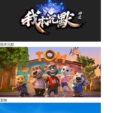
我本沉默
宠物