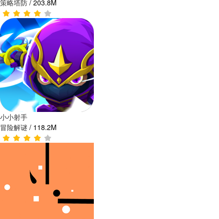
策略塔防
/
203.8M
小小射手
冒险解谜
/
118.2M