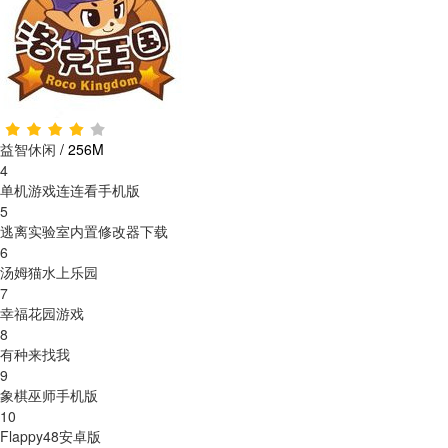
益智休闲
/
256M
4
单机游戏连连看手机版
5
逃离实验室内置修改器下载
6
汤姆猫水上乐园
7
幸福花园游戏
8
有种来找我
9
象棋巫师手机版
10
Flappy48安卓版