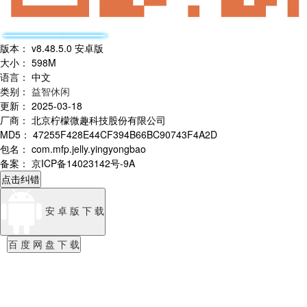
版本
：
v8.48.5.0 安卓版
大小
：
598M
语言
：
中文
类别
：
益智休闲
更新
：
2025-03-18
厂商
：
北京柠檬微趣科技股份有限公司
MD5
：
47255F428E44CF394B66BC90743F4A2D
包名
：
com.mfp.jelly.yingyongbao
备案
：
京ICP备14023142号-9A
点击纠错
安 卓 版 下 载
百 度 网 盘 下 载