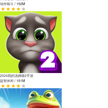
动作格斗
/
152M
2024我的汤姆猫2手游
益智休闲
/
151M