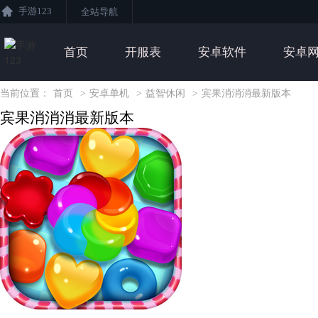
手游123
全站导航
首页
开服表
安卓软件
安卓
当前位置：
首页
>
安卓单机
>
益智休闲
>
宾果消消消最新版本
宾果消消消最新版本