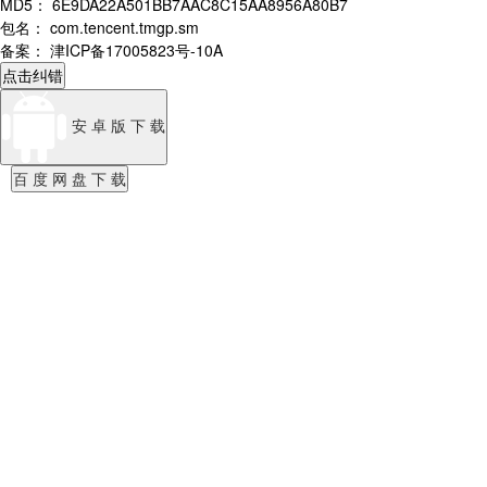
MD5
：
6E9DA22A501BB7AAC8C15AA8956A80B7
包名
：
com.tencent.tmgp.sm
备案
：
津ICP备17005823号-10A
点击纠错
安 卓 版 下 载
百 度 网 盘 下 载