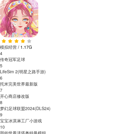
模拟经营
/
1.17G
4
传奇冠军足球
5
LifeSim 2(明星之路手游)
6
托米完美世界最新版
7
开心商店修改版
8
梦幻足球联盟2024(DLS24)
9
宝宝冰淇淋工厂小游戏
10
我的世界泽塔奥特曼模组