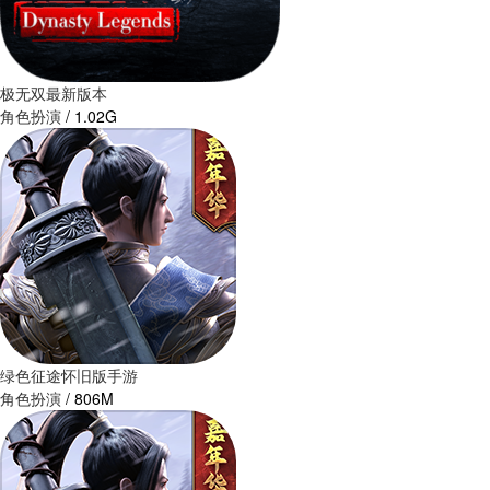
极无双最新版本
角色扮演
/
1.02G
绿色征途怀旧版手游
角色扮演
/
806M