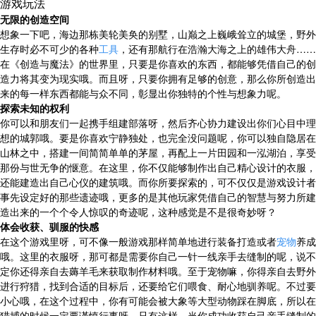
游戏玩法
无限的创造空间
想象一下吧，海边那栋美轮美奂的别墅，山巅之上巍峨耸立的城堡，野外
生存时必不可少的各种
工具
，还有那航行在浩瀚大海之上的雄伟大舟……
在《创造与魔法》的世界里，只要是你喜欢的东西，都能够凭借自己的创
造力将其变为现实哦。而且呀，只要你拥有足够的创意，那么你所创造出
来的每一样东西都能与众不同，彰显出你独特的个性与想象力呢。
探索未知的权利
你可以和朋友们一起携手组建部落呀，然后齐心协力建设出你们心目中理
想的城郭哦。要是你喜欢宁静独处，也完全没问题呢，你可以独自隐居在
山林之中，搭建一间简简单单的茅屋，再配上一片田园和一泓湖泊，享受
那份与世无争的惬意。在这里，你不仅能够制作出自己精心设计的衣服，
还能建造出自己心仪的建筑哦。而你所要探索的，可不仅仅是游戏设计者
事先设定好的那些遗迹哦，更多的是其他玩家凭借自己的智慧与努力所建
造出来的一个个令人惊叹的奇迹呢，这种感觉是不是很奇妙呀？
体会收获、驯服的快感
在这个游戏里呀，可不像一般游戏那样简单地进行装备打造或者
宠物
养成
哦。这里的衣服呀，那可都是需要你自己一针一线亲手去缝制的呢，说不
定你还得亲自去薅羊毛来获取制作材料哦。至于宠物嘛，你得亲自去野外
进行狩猎，找到合适的目标后，还要给它们喂食、耐心地驯养呢。不过要
小心哦，在这个过程中，你有可能会被大象等大型动物踩在脚底，所以在
猎捕的时候一定要谨慎行事呀，只有这样，当你成功收获自己亲手缝制的