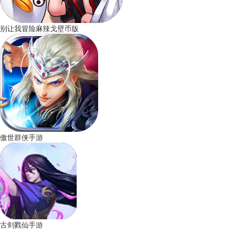
别让我冒险麻辣戈壁币版
傲世群侠手游
古剑戮仙手游