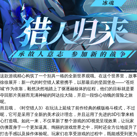
这款游戏精心构筑了一个别具一格的全新世界观哦。在这个世界里，故事
徐徐展开：新一代的时空猎人紧密携手，以那最后的坚固堡垒——“苍炬
城”作为依靠，毅然决然地踏上了驱逐融核体的征程，他们的目标就是要
夺回那片美丽而充满神秘的阿达拉大陆，开启一段惊心动魄的冒险之旅
呢。
而且哦，《时空猎人3》在玩法上延续了前作经典的横版格斗模式，不过
呢，它可是采用了全新的美术设计理念，并且运用了先进的3D引擎来精
心打造哦。如此一来，不仅革新了整个游戏的3D视觉呈现效果，让玩家
仿佛置身于一个更加逼真、绚丽的游戏世界之中，同时还全方位地提升了
打击手感以及操作体验呢。玩家们在享受游戏的过程中，既能感受到更为