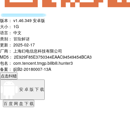
版本
：
v1.46.349 安卓版
大小
：
1G
语言
：
中文
类别
：
冒险解谜
更新
：
2025-02-17
厂商
：
上海幻电信息科技有限公司
MD5
：
2E929F85E3750344EAAC94549454BCA3
包名
：
com.tencent.tmgp.bilibili.hunter3
备案
：
皖B2-20180007-13A
点击纠错
安 卓 版 下 载
百 度 网 盘 下 载