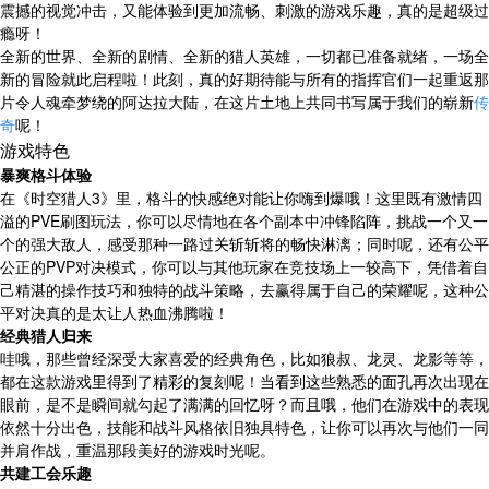
震撼的视觉冲击，又能体验到更加流畅、刺激的游戏乐趣，真的是超级过
瘾呀！
全新的世界、全新的剧情、全新的猎人英雄，一切都已准备就绪，一场全
新的冒险就此启程啦！此刻，真的好期待能与所有的指挥官们一起重返那
片令人魂牵梦绕的阿达拉大陆，在这片土地上共同书写属于我们的崭新
传
奇
呢！
游戏特色
暴爽格斗体验
在《时空猎人3》里，格斗的快感绝对能让你嗨到爆哦！这里既有激情四
溢的PVE刷图玩法，你可以尽情地在各个副本中冲锋陷阵，挑战一个又一
个的强大敌人，感受那种一路过关斩斩将的畅快淋漓；同时呢，还有公平
公正的PVP对决模式，你可以与其他玩家在竞技场上一较高下，凭借着自
己精湛的操作技巧和独特的战斗策略，去赢得属于自己的荣耀呢，这种公
平对决真的是太让人热血沸腾啦！
经典猎人归来
哇哦，那些曾经深受大家喜爱的经典角色，比如狼叔、龙灵、龙影等等，
都在这款游戏里得到了精彩的复刻呢！当看到这些熟悉的面孔再次出现在
眼前，是不是瞬间就勾起了满满的回忆呀？而且哦，他们在游戏中的表现
依然十分出色，技能和战斗风格依旧独具特色，让你可以再次与他们一同
并肩作战，重温那段美好的游戏时光呢。
共建工会乐趣