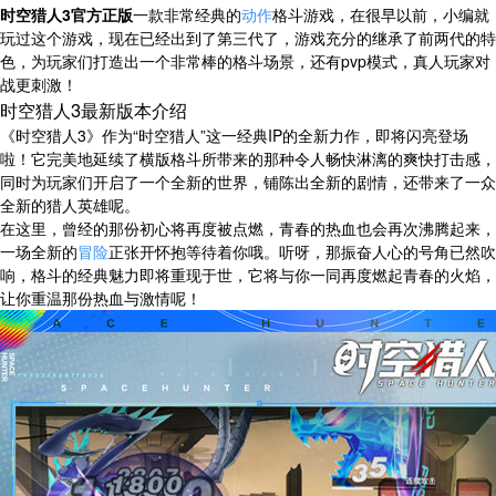
时空猎人3官方正版
一款非常经典的
动作
格斗游戏，在很早以前，小编就
玩过这个游戏，现在已经出到了第三代了，游戏充分的继承了前两代的特
色，为玩家们打造出一个非常棒的格斗场景，还有pvp模式，真人玩家对
战更刺激！
时空猎人3最新版本介绍
《时空猎人3》作为“时空猎人”这一经典IP的全新力作，即将闪亮登场
啦！它完美地延续了横版格斗所带来的那种令人畅快淋漓的爽快打击感，
同时为玩家们开启了一个全新的世界，铺陈出全新的剧情，还带来了一众
全新的猎人英雄呢。
在这里，曾经的那份初心将再度被点燃，青春的热血也会再次沸腾起来，
一场全新的
冒险
正张开怀抱等待着你哦。听呀，那振奋人心的号角已然吹
响，格斗的经典魅力即将重现于世，它将与你一同再度燃起青春的火焰，
让你重温那份热血与激情呢！