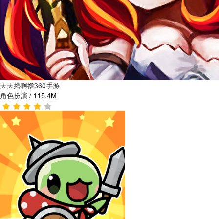
天天擼啊擼360手游
角色扮演
/
115.4M