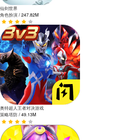
仙剑世界
角色扮演
/
247.82M
奥特超人王者对决游戏
策略塔防
/
49.13M