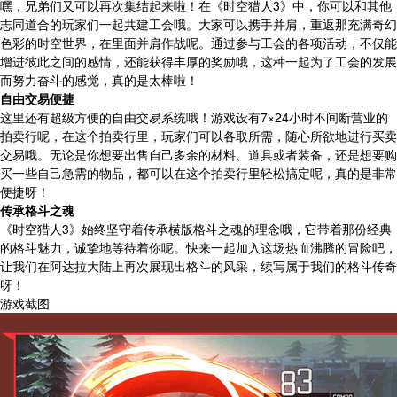
嘿，兄弟们又可以再次集结起来啦！在《时空猎人3》中，你可以和其他
志同道合的玩家们一起共建工会哦。大家可以携手并肩，重返那充满奇幻
色彩的时空世界，在里面并肩作战呢。通过参与工会的各项活动，不仅能
增进彼此之间的感情，还能获得丰厚的奖励哦，这种一起为了工会的发展
而努力奋斗的感觉，真的是太棒啦！
自由交易便捷
这里还有超级方便的自由交易系统哦！游戏设有7×24小时不间断营业的
拍卖行呢，在这个拍卖行里，玩家们可以各取所需，随心所欲地进行买卖
交易哦。无论是你想要出售自己多余的材料、道具或者装备，还是想要购
买一些自己急需的物品，都可以在这个拍卖行里轻松搞定呢，真的是非常
便捷呀！
传承格斗之魂
《时空猎人3》始终坚守着传承横版格斗之魂的理念哦，它带着那份经典
的格斗魅力，诚挚地等待着你呢。快来一起加入这场热血沸腾的冒险吧，
让我们在阿达拉大陆上再次展现出格斗的风采，续写属于我们的格斗传奇
呀！
游戏截图