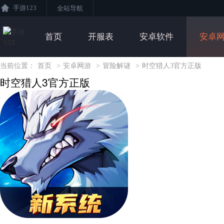
手游123
全站导航
首页
开服表
安卓软件
安卓
当前位置：
首页
>
安卓网游
>
冒险解谜
>
时空猎人3官方正版
时空猎人3官方正版