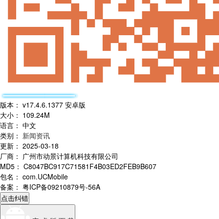
版本
：
v17.4.6.1377 安卓版
大小
：
109.24M
语言
：
中文
类别
：
新闻资讯
更新
：
2025-03-18
厂商
：
广州市动景计算机科技有限公司
MD5
：
C8047BC917C71581F4B03ED2FEB9B607
包名
：
com.UCMobile
备案
：
粤ICP备09210879号-56A
点击纠错