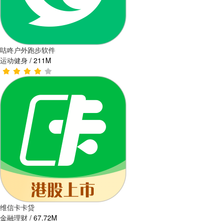
咕咚户外跑步软件
运动健身
/
211M
维信卡卡贷
金融理财
/
67.72M