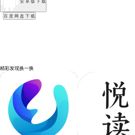
安 卓 版 下 载
百 度 网 盘 下 载
精彩发现
换一换