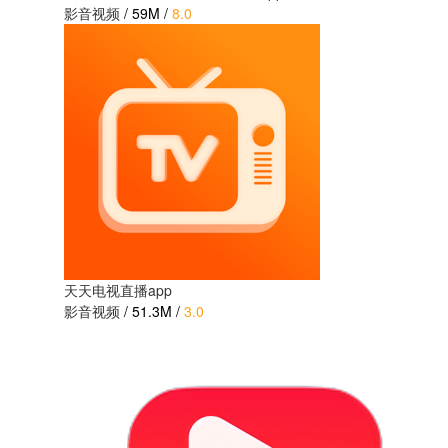
影音视频
/
59M
/
8.0
天天电视直播app
影音视频
/
51.3M
/
3.0