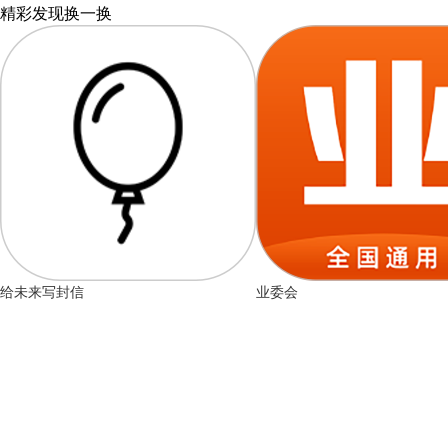
精彩发现
换一换
给未来写封信
业委会