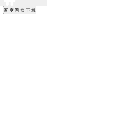
百 度 网 盘 下 载