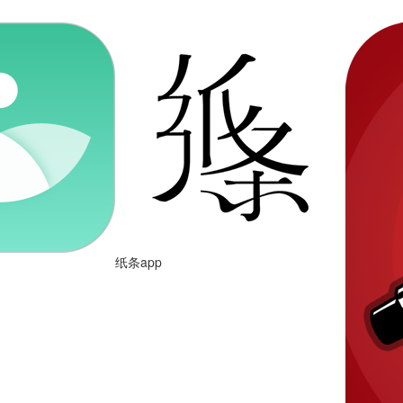
纸条app