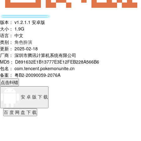
版本
：
v1.2.1.1 安卓版
大小
：
1.9G
语言
：
中文
类别
：
角色扮演
更新
：
2025-02-18
厂商
：
深圳市腾讯计算机系统有限公司
MD5
：
D891632E1B13777E3E12FEB228A566B6
包名
：
com.tencent.pokemonunite.cn
备案
：
粤B2-20090059-2076A
点击纠错
安 卓 版 下 载
百 度 网 盘 下 载