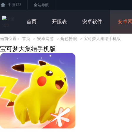
手游123
全站导航
首页
开服表
安卓软件
安卓
当前位置：
首页
>
安卓网游
>
角色扮演
>
宝可梦大集结手机版
宝可梦大集结手机版