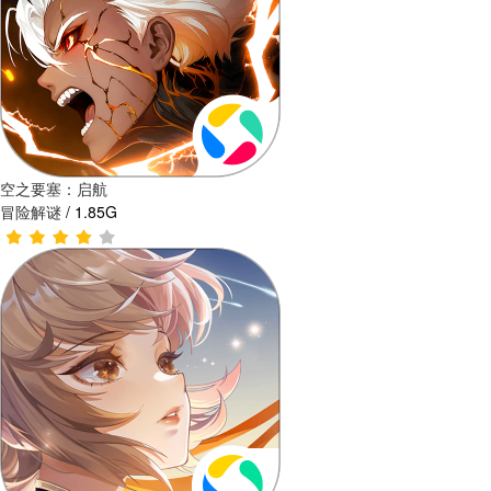
空之要塞：启航
冒险解谜
/
1.85G