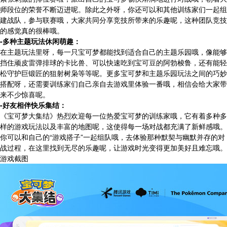
师段位的荣誉不断迈进呢。除此之外呀，你还可以和其他训练家们一起组
建战队，参与联赛哦，大家共同分享竞技所带来的乐趣呢，这种团队竞技
的感觉真的很棒哦。
-多种主题玩法休闲萌趣：
在主题玩法里呀，每一只宝可梦都能找到适合自己的主题乐园哦，像能够
挡住顽皮雷弹排球的卡比兽、可以快速吃到宝可豆的阿勃梭鲁，还有能轻
松守护巨锻匠的狙射树枭等等呢。更多宝可梦和主题乐园玩法之间的巧妙
搭配呀，还需要训练家们自己亲自去游戏里体验一番哦，相信会给大家带
来不少惊喜呢。
-好友相伴快乐集结：
《宝可梦大集结》热烈欢迎每一位热爱宝可梦的训练家哦，它有着多种多
样的游戏玩法以及丰富的地图呢，这使得每一场对战都充满了新鲜感哦。
你可以和自己的“游戏搭子”一起组队哦，去体验那种默契与幽默并存的对
战过程，在这里找到无尽的乐趣呢，让游戏时光变得更加美好且难忘哦。
游戏截图