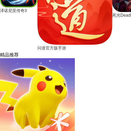
泽诺尼亚传奇3
死光DeadL
问道官方版手游
精品推荐