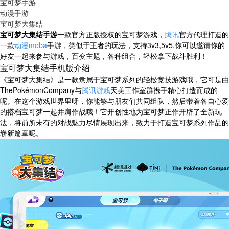
宝可梦手游
动漫手游
宝可梦大集结
宝可梦大集结手游
一款官方正版授权的宝可梦游戏，
腾讯
官方代理打造的
一款
动漫
moba
手游，类似于王者的玩法，支持3v3,5v5,你可以邀请你的
好友一起来参与游戏，百变主题，各种组合，轻松拿下战斗胜利！
宝可梦大集结手机版介绍
《宝可梦大集结》是一款隶属于宝可梦系列的轻松竞技游戏哦，它可是由
ThePokémonCompany与
腾讯游戏
天美工作室群携手精心打造而成的
呢。在这个游戏世界里呀，你能够与朋友们共同组队，然后带着各自心爱
的搭档宝可梦一起并肩作战哦！它开创性地为宝可梦正作开辟了全新玩
法，将前所未有的对战魅力尽情展现出来，致力于打造宝可梦系列作品的
崭新篇章呢。