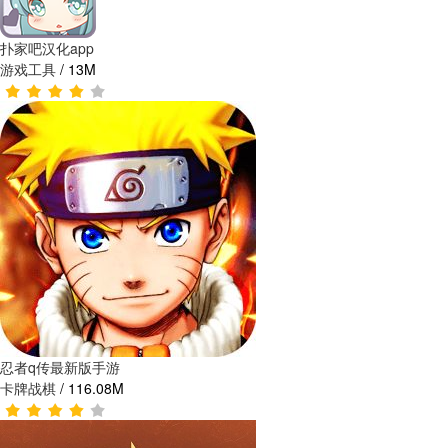
扑家吧汉化app
游戏工具
/
13M
忍者q传最新版手游
卡牌战棋
/
116.08M