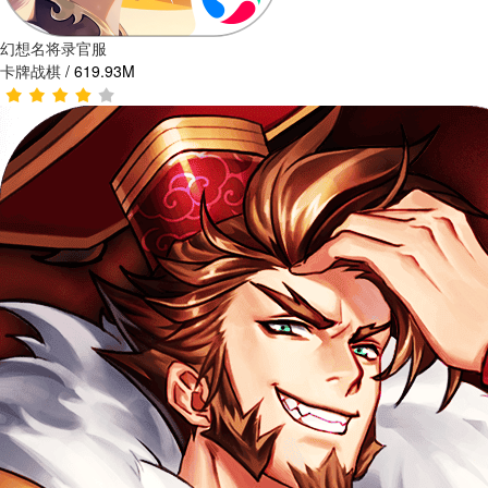
幻想名将录官服
卡牌战棋
/
619.93M