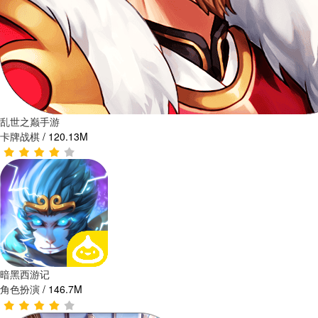
乱世之巅手游
卡牌战棋
/
120.13M
暗黑西游记
角色扮演
/
146.7M