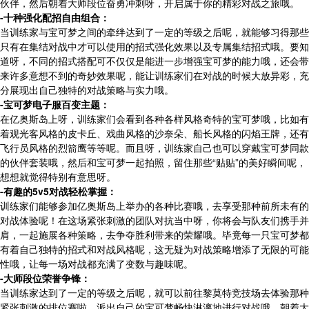
伙伴，然后朝着大师段位奋勇冲刺呀，开启属于你的精彩对战之旅哦。
-十种强化配招自由组合：
当训练家与宝可梦之间的牵绊达到了一定的等级之后呢，就能够习得那些
只有在集结对战中才可以使用的招式强化效果以及专属集结招式哦。要知
道呀，不同的招式搭配可不仅仅是能进一步增强宝可梦的能力哦，还会带
来许多意想不到的奇妙效果呢，能让训练家们在对战的时候大放异彩，充
分展现出自己独特的对战策略与实力哦。
-宝可梦电子服百变主题：
在亿奥斯岛上呀，训练家们会看到各种各样风格奇特的宝可梦哦，比如有
着观光客风格的皮卡丘、戏曲风格的沙奈朵、船长风格的闪焰王牌，还有
飞行员风格的烈箭鹰等等呢。而且呀，训练家自己也可以穿戴宝可梦同款
的伙伴套装哦，然后和宝可梦一起拍照，留住那些“贴贴”的美好瞬间呢，
想想就觉得特别有意思呀。
-有趣的5v5对战轻松掌握：
训练家们能够参加亿奥斯岛上举办的各种比赛哦，去享受那种前所未有的
对战体验呢！在这场紧张刺激的团队对抗当中呀，你将会与队友们携手并
肩，一起施展各种策略，去争夺胜利带来的荣耀哦。毕竟每一只宝可梦都
有着自己独特的招式和对战风格呢，这无疑为对战策略增添了无限的可能
性哦，让每一场对战都充满了变数与趣味呢。
-大师段位荣誉争锋：
当训练家达到了一定的等级之后呢，就可以前往黎莫特竞技场去体验那种
紧张刺激的排位赛啦，派出自己的宝可梦畅快淋漓地进行对战哦，朝着大