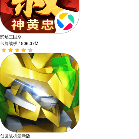
怒焰三国杀
卡牌战棋
/
806.37M
创世战机最新版