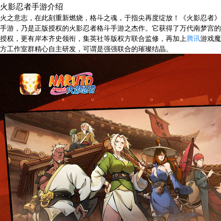
火影忍者手游介绍
火之意志，在此刻重新燃烧，格斗之魂，于指尖再度绽放！《火影忍者》
手游，乃是正版授权的火影忍者格斗手游之杰作。它获得了万代南梦宫的
授权，更有岸本齐史领衔，集英社等版权方联合监修，再加上
腾讯
游戏魔
方工作室群精心自主研发，可谓是强强联合的璀璨结晶。