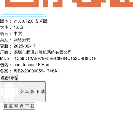
版本
：
v1.69.72.8 安卓版
大小
：
1.6G
语言
：
中文
类别
：
网络游戏
更新
：
2025-02-17
厂商
：
深圳市腾讯计算机系统有限公司
MD5
：
4C59D12AB979F5BEC8984C152CBD9D1F
包名
：
com.tencent.KiHan
备案
：
粤B2-20090059-1748A
点击纠错
安 卓 版 下 载
百 度 网 盘 下 载