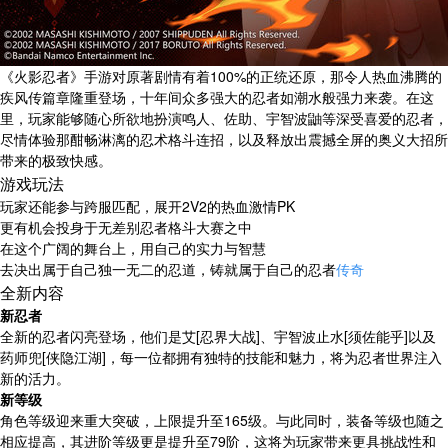
《火影忍者》手游对原著剧情有着100%的正统还原，那令人热血沸腾的
疾风传篇章隆重登场，十年间众多强大的忍者如潮水般强力来袭。在这
里，玩家能够随心所欲地扮演鸣人、佐助、宇智波鼬等深受喜爱的忍者，
尽情体验那酣畅淋漓的忍术格斗连招，以及释放出震撼全屏的奥义大招所
带来的极致快感。
游戏玩法
玩家还能参与跨服匹配，展开2V2的热血激情PK
更有机会投身于无差别忍者格斗大赛之中
在这个广阔的舞台上，用自己的实力与智慧
去决出属于自己独一无二的忍道，铸就属于自己的忍者
传奇
全新内容
新忍者
全新的忍者闪亮登场，他们是艾[忍界大战]、宇智波止水[须佐能乎]以及
药师兜[侠隐江湖]，每一位都拥有独特的技能和魅力，将为忍者世界注入
新的活力。
新等级
角色等级迎来重大突破，上限提升至165级。与此同时，装备等级也随之
相应提高，其进阶等级更是提升至79阶，这将为玩家带来更具挑战性和