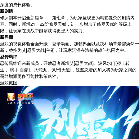
深度的成长体验。
新剧情
修罗副本开启全新篇章——第七章，为玩家呈现更为精彩复杂的剧情内
容。同时，新增21、22阶修罗天赋，进一步增加了修罗天赋的等级上
限，让玩家在挑战中能够获得更强大的实力。
新界面
游戏的视觉体验全面升级，登录动画、加载界面以及决斗场背景都焕然一
新，替换为艾[忍界大战]主题，让玩家沉浸在浓郁的战斗氛围之中。
忍传羁绊
忍传羁绊迎来新成员，开放忍者新增艾[忍界大战]、波风水门[秽土转
生]、纲手[百豪]、大蛇丸、佩恩[天道]，这些忍者的加入将为玩家之间的
羁绊增添更多可能性和策略性。
游戏截图