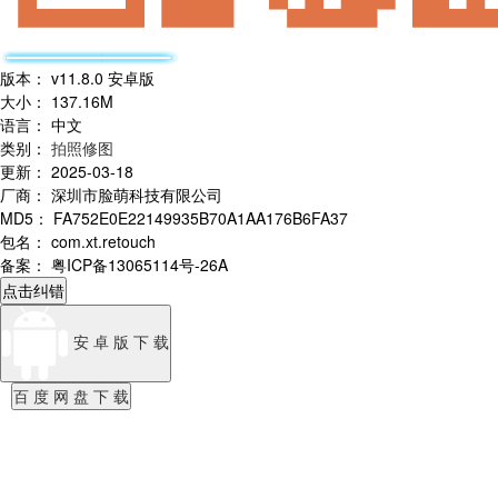
版本
：
v11.8.0 安卓版
大小
：
137.16M
语言
：
中文
类别
：
拍照修图
更新
：
2025-03-18
厂商
：
深圳市脸萌科技有限公司
MD5
：
FA752E0E22149935B70A1AA176B6FA37
包名
：
com.xt.retouch
备案
：
粤ICP备13065114号-26A
点击纠错
安 卓 版 下 载
百 度 网 盘 下 载