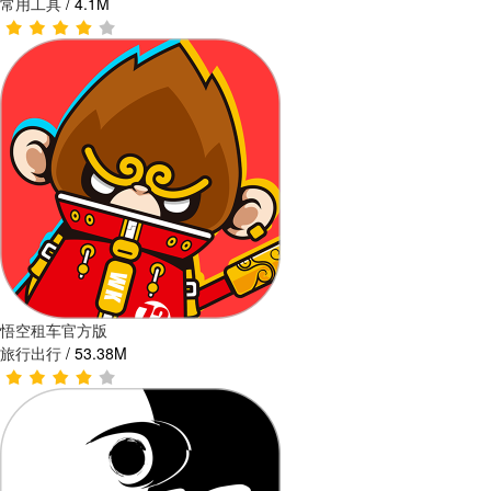
常用工具
/
4.1M
悟空租车官方版
旅行出行
/
53.38M