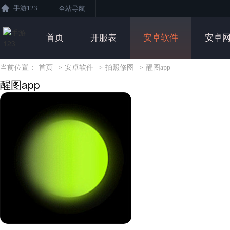
手游123
全站导航
首页
开服表
安卓软件
安卓
当前位置：
首页
>
安卓软件
>
拍照修图
>
醒图app
醒图app