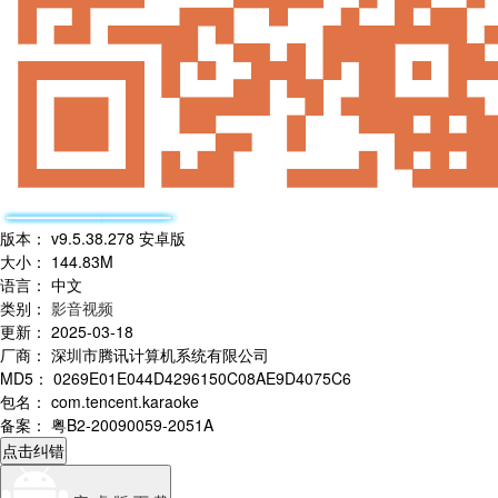
版本
：
v9.5.38.278 安卓版
大小
：
144.83M
语言
：
中文
类别
：
影音视频
更新
：
2025-03-18
厂商
：
深圳市腾讯计算机系统有限公司
MD5
：
0269E01E044D4296150C08AE9D4075C6
包名
：
com.tencent.karaoke
备案
：
粤B2-20090059-2051A
点击纠错