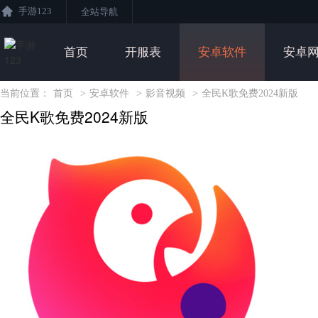
手游123
全站导航
首页
开服表
安卓软件
安卓
当前位置：
首页
>
安卓软件
>
影音视频
>
全民K歌免费2024新版
全民K歌免费2024新版