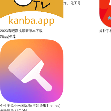
海川化工号
2023看吧影视最新版本下载
虎扑手
精品推荐
个性主题小米国际版(主题壁纸Themes)
趣味娱乐
/
67.0M