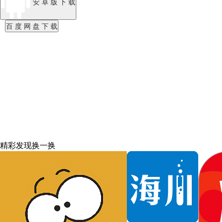
安 卓 版 下 载
百 度 网 盘 下 载
精彩发现
换一换