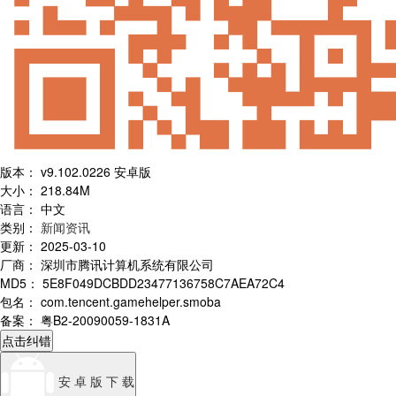
版本
：
v9.102.0226 安卓版
大小
：
218.84M
语言
：
中文
类别
：
新闻资讯
更新
：
2025-03-10
厂商
：
深圳市腾讯计算机系统有限公司
MD5
：
5E8F049DCBDD23477136758C7AEA72C4
包名
：
com.tencent.gamehelper.smoba
备案
：
粤B2-20090059-1831A
点击纠错
安 卓 版 下 载