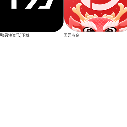
网(男性资讯)下载
国元点金