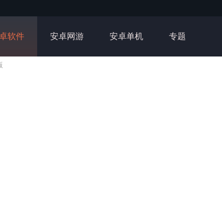
卓软件
安卓网游
安卓单机
专题
版