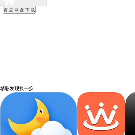
百 度 网 盘 下 载
精彩发现
换一换