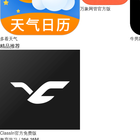
万象网管官方版
多看天气
牛男
精品推荐
ClassIn官方免费版
教育学习
/
256.25M