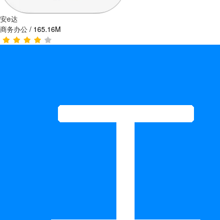
安e达
商务办公
/
165.16M