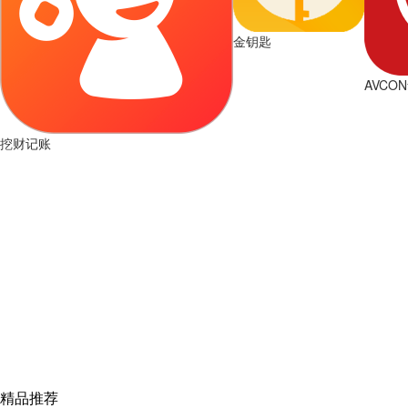
金钥匙
AVCO
挖财记账
精品推荐