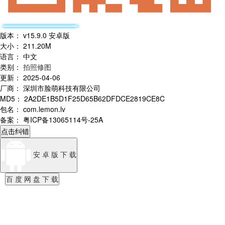
版本
：
v15.9.0 安卓版
大小
：
211.20M
语言
：
中文
类别
：
拍照修图
更新
：
2025-04-06
厂商
：
深圳市脸萌科技有限公司
MD5
：
2A2DE1B5D1F25D65B62DFDCE2819CE8C
包名
：
com.lemon.lv
备案
：
粤ICP备13065114号-25A
点击纠错
安 卓 版 下 载
百 度 网 盘 下 载