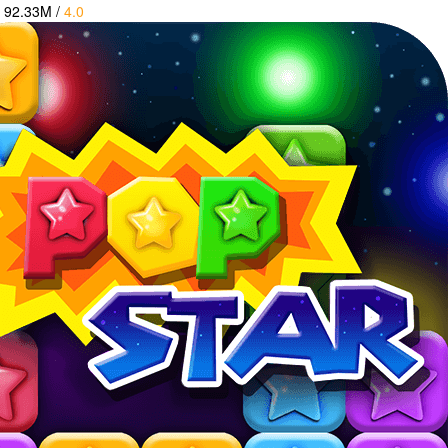
92.33M
/
4.0