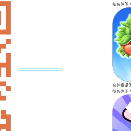
益智休闲
/
合并童话
益智休闲
/