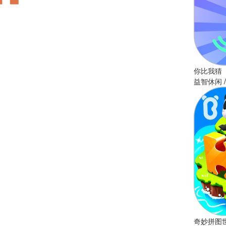
你比我猜
益智休闲
/
奇妙拼图