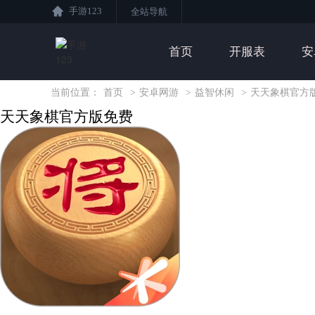
手游123
全站导航
首页
开服表
安
当前位置：
首页
>
安卓网游
>
益智休闲
>
天天象棋官方
天天象棋官方版免费