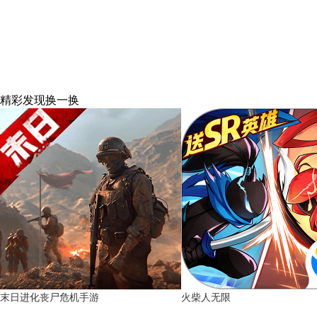
精彩发现
换一换
末日进化丧尸危机手游
火柴人无限