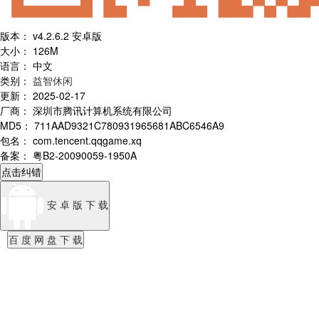
版本
：
v4.2.6.2 安卓版
大小
：
126M
语言
：
中文
类别
：
益智休闲
更新
：
2025-02-17
厂商
：
深圳市腾讯计算机系统有限公司
MD5
：
711AAD9321C780931965681ABC6546A9
包名
：
com.tencent.qqgame.xq
备案
：
粤B2-20090059-1950A
点击纠错
安 卓 版 下 载
百 度 网 盘 下 载