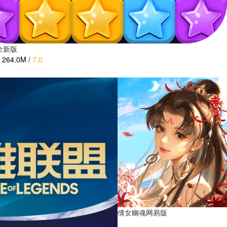
全新版
264.0M
/
7.0
倩女幽魂网易版