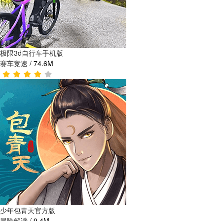
极限3d自行车手机版
赛车竞速
/
74.6M
少年包青天官方版
冒险解谜
/
9.4M