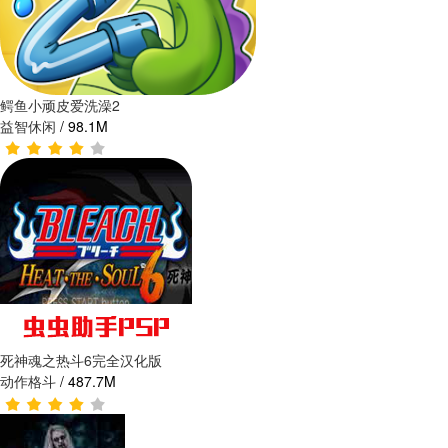
鳄鱼小顽皮爱洗澡2
益智休闲
/
98.1M
死神魂之热斗6完全汉化版
动作格斗
/
487.7M