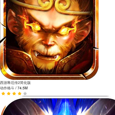
西游释厄传2简化版
动作格斗
/
74.5M