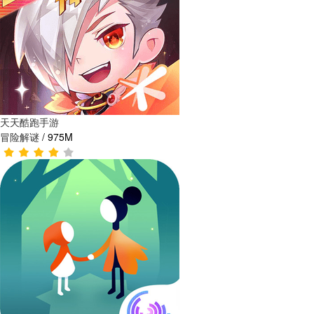
天天酷跑手游
冒险解谜
/
975M