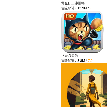
黄金矿工弗雷德
冒险解谜
/
12.9M
/
7.0
飞天忍者猫
冒险解谜
/
3.8M
/
7.0