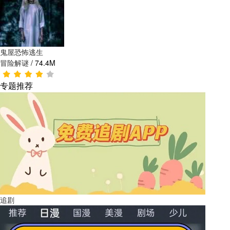
鬼屋恐怖逃生
冒险解谜
/
74.4M
专题推荐
追剧