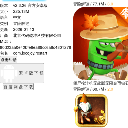
冒险解谜
/
77.1M
/
6.0
版本
：
v2.3.26 官方安卓版
大小
：
225.13M
语言
：
中文
类别
：
冒险解谜
更新
：
2026-01-13
厂商
：
北京代码乾坤科技有限公司
MD5
：
80d23aa0e42bfe6ea89cc6a8c4801278
包名
：
com.locojoy.restart
点击纠错
安 卓 版 下 载
僵尸榨汁机无敌版无限金币钻
百 度 网 盘 下 载
冒险解谜
/
68.7M
/
2.0