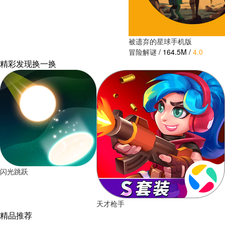
被遗弃的星球手机版
冒险解谜
/
164.5M
/
4.0
精彩发现
换一换
闪光跳跃
天才枪手
精品推荐