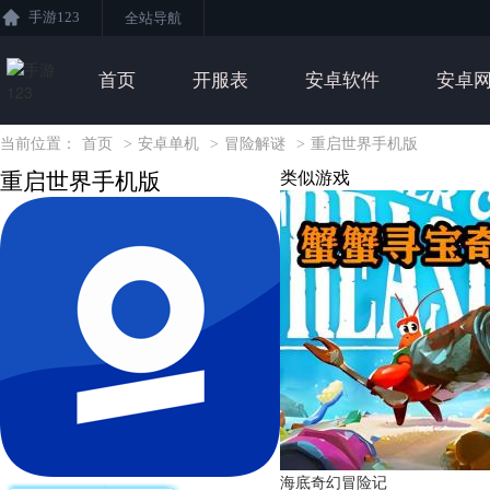
手游123
全站导航
首页
开服表
安卓软件
安卓
当前位置：
首页
>
安卓单机
>
冒险解谜
>
重启世界手机版
重启世界手机版
类似游戏
海底奇幻冒险记