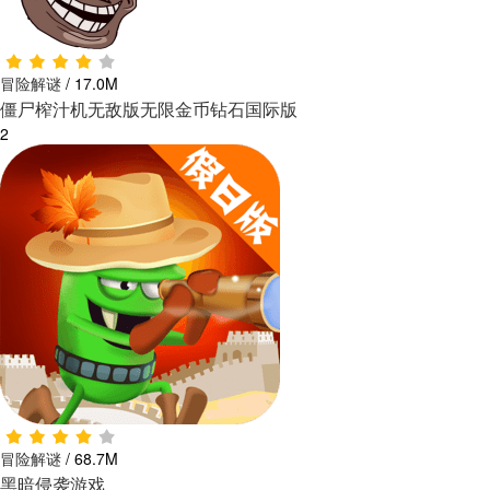
冒险解谜
/
17.0M
僵尸榨汁机无敌版无限金币钻石国际版
2
冒险解谜
/
68.7M
黑暗侵袭游戏