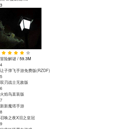
3
冒险解谜
/
59.3M
4
让子弹飞手游免费版(RZDF)
5
双刃战士无敌版
6
火焰鸟直装版
7
新新魔塔手游
8
召唤之夜X泪之皇冠
9