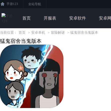
手游123
全站导航
首页
开服表
安卓软件
安卓
当前位置：
首页
>
安卓单机
>
冒险解谜
>
猛鬼宿舍当鬼版本
猛鬼宿舍当鬼版本