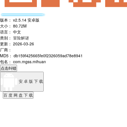
版本
：
v2.5.14 安卓版
大小
：
80.72M
语言
：
中文
类别
：
冒险解谜
更新
：
2026-03-26
厂商
：
MD5
：
db159f425665fe0f2326059ad78e8941
包名
：
com.mgss.mihuan
点击纠错
安 卓 版 下 载
百 度 网 盘 下 载