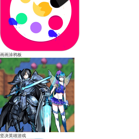
画画涂鸦板
坚决英雄游戏