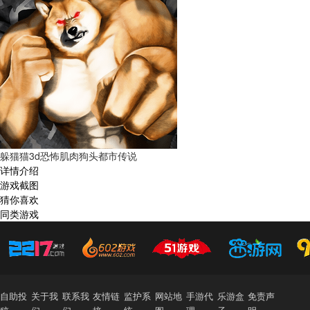
躲猫猫3d恐怖肌肉狗头都市传说
详情介绍
游戏截图
猜你喜欢
同类游戏
自助投
关于我
联系我
友情链
监护系
网站地
手游代
乐游盒
免责声