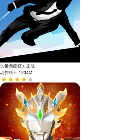
矢量跑酷官方正版
动作格斗
/
234M