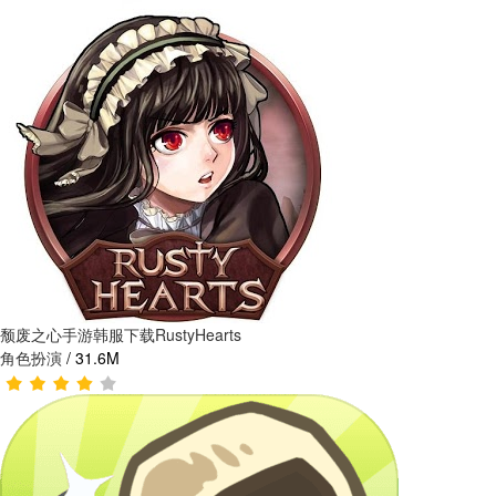
颓废之心手游韩服下载RustyHearts
角色扮演
/
31.6M