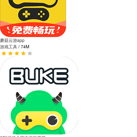
蘑菇云游app
游戏工具
/
74M