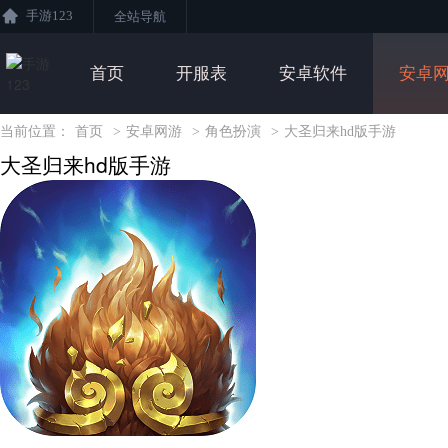
手游123
全站导航
首页
开服表
安卓软件
安卓
当前位置：
首页
>
安卓网游
>
角色扮演
>
大圣归来hd版手游
大圣归来hd版手游