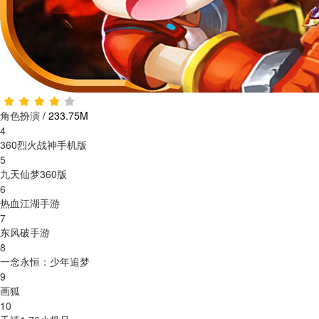
角色扮演
/
233.75M
4
360烈火战神手机版
5
九天仙梦360版
6
热血江湖手游
7
东风破手游
8
一念永恒：少年追梦
9
画狐
10