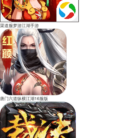
渠道服梦游江湖手游
唐门六道纵横江湖16服版