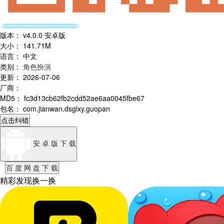
版本
：
v4.0.0 安卓版
大小
：
141.71M
语言
：
中文
类别
：
角色扮演
更新
：
2026-07-06
厂商
：
MD5
：
fc3d13cb62fb2cdd52ae6aa0045fbe67
包名
：
com.jianwan.dsglxy.guopan
点击纠错
安 卓 版 下 载
百 度 网 盘 下 载
精彩发现
换一换