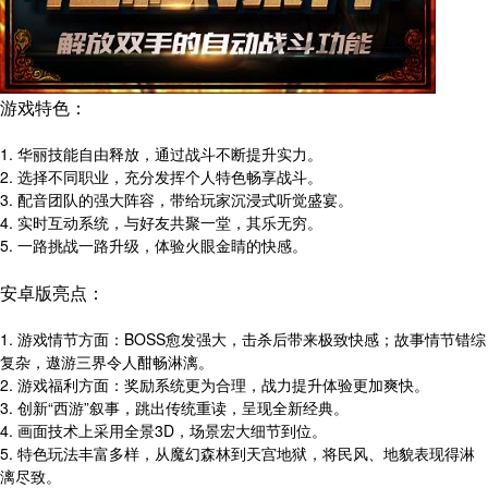
游戏特色：
1. 华丽技能自由释放，通过战斗不断提升实力。
2. 选择不同职业，充分发挥个人特色畅享战斗。
3. 配音团队的强大阵容，带给玩家沉浸式听觉盛宴。
4. 实时互动系统，与好友共聚一堂，其乐无穷。
5. 一路挑战一路升级，体验火眼金睛的快感。
安卓版亮点：
1. 游戏情节方面：BOSS愈发强大，击杀后带来极致快感；故事情节错综
复杂，遨游三界令人酣畅淋漓。
2. 游戏福利方面：奖励系统更为合理，战力提升体验更加爽快。
3. 创新“西游”叙事，跳出传统重读，呈现全新经典。
4. 画面技术上采用全景3D，场景宏大细节到位。
5. 特色玩法丰富多样，从魔幻森林到天宫地狱，将民风、地貌表现得淋
漓尽致。