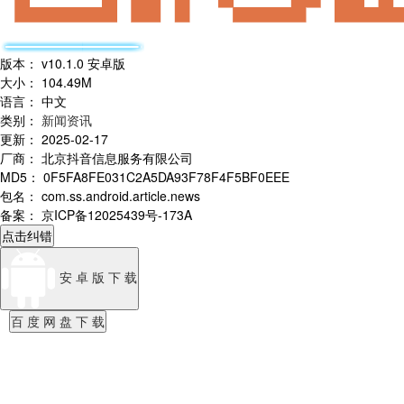
版本
：
v10.1.0 安卓版
大小
：
104.49M
语言
：
中文
类别
：
新闻资讯
更新
：
2025-02-17
厂商
：
北京抖音信息服务有限公司
MD5
：
0F5FA8FE031C2A5DA93F78F4F5BF0EEE
包名
：
com.ss.android.article.news
备案
：
京ICP备12025439号-173A
点击纠错
安 卓 版 下 载
百 度 网 盘 下 载