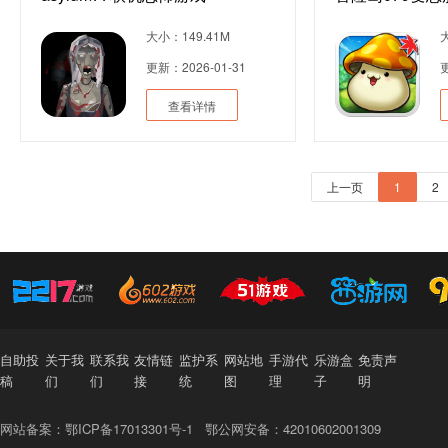
大小：149.41M
更新：2026-01-31
更
查看详情
上一页
1
2
自助投
关于我
联系我
友情链
监护系
网站地
手游代
乐游盒
免责声
稿
们
们
接
统
图
理
子
明
网站备案：鄂ICP备17013301号-1
鄂公网安备：42010602001309