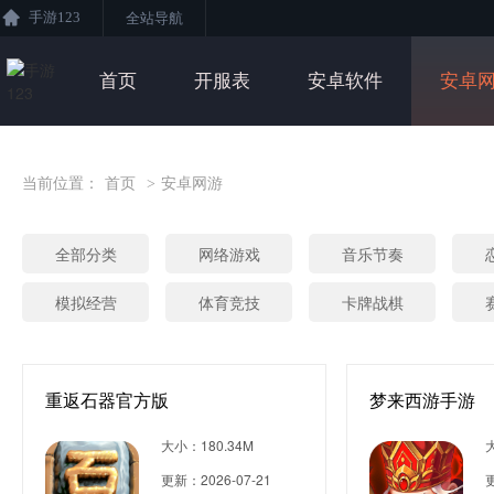
手游123
全站导航
首页
开服表
安卓软件
安卓
当前位置：
首页
>
安卓网游
全部分类
网络游戏
音乐节奏
模拟经营
体育竞技
卡牌战棋
重返石器官方版
梦来西游手游
大小：180.34M
更新：2026-07-21
更